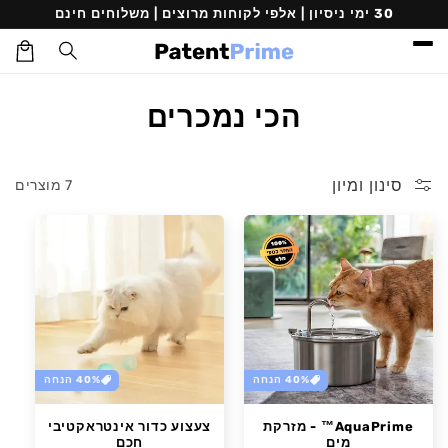
דילוג
30 ימי ניסיון | אלפי לקוחות מרוצים | משלוחים חינם
לתוכן
עגלת
קניות
ק
הכי נמכרים
ו
ל
סינון ומיון
7 מוצרים
ק
צ
י
ה
:
40% הנחה
40% הנחה
AquaPrime™ - מזרקת
צעצוע כדור אינטראקטיבי
מים
חכם