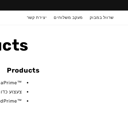
דילוג
לתוכן
שרוול במבוק
מעקב משלוחים
יצירת קשר
ucts
Products
™AquaPrime - מזרקת מים אוטומטי...
צעצוע כדור
™BedPrime - מיטת מערה...