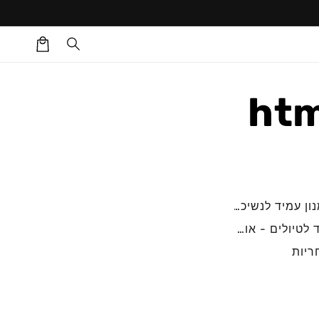
עגלת
קניות
htm
ון עמיד לנשיכות...
 לטיולים - אוכל ושתי...
ריות