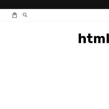
עגלת
קניות
html